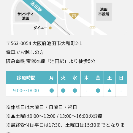
〒563-0054 大阪府池田市大和町2-1
電⾞でお越しの⽅
阪急電鉄 宝塚本線「池⽥駅」より徒歩5分
診療時間
月
火
水
木
金
土
日
9:00～18:00
●
●
●
-
●
▲
-
※休診日は木曜日・日曜日・祝日
※▲⼟曜は9:00〜12:00 / 13:00〜16:00の診療
※最終受付は平日は17:30、土曜日は15:30までとなりま