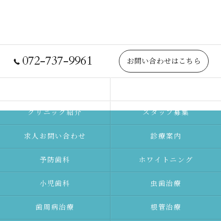
072-737-9961
お問い合わせはこちら
院長紹介
当院について
クリニック紹介
スタッフ募集
求人お問い合わせ
診療案内
予防⻭科
ホワイトニング
⼩児⻭科
⾍⻭治療
⻭周病治療
根管治療