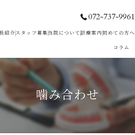
072-737-9961
長紹介
スタッフ募集
当院について
診療案内
初めての⽅へ
コラム
求人お問い合わせ
クリニック紹介
予防⻭科
ホワイトニング
⼩児⻭科
噛み合わせ
⾍⻭治療
⻭周病治療
根管治療