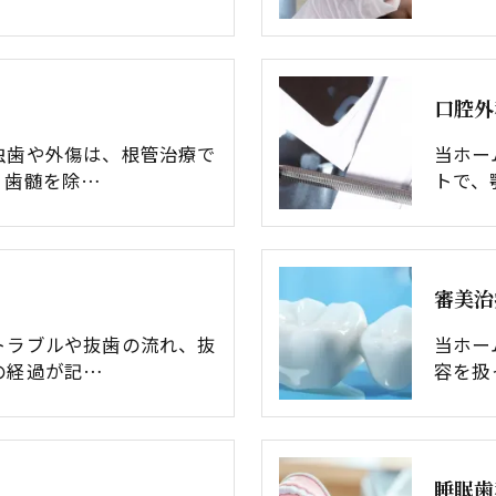
口腔外
虫歯や外傷は、根管治療で
当ホー
。歯髄を除…
トで、
審美治
トラブルや抜歯の流れ、抜
当ホー
の経過が記…
容を扱
睡眠歯