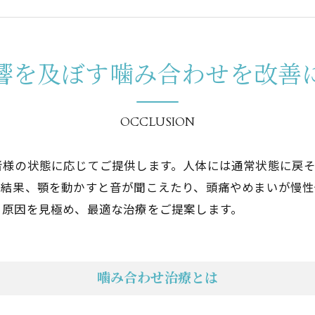
睡眠歯科
口腔外科
響を及ぼす噛み合わせを改善
親知らず
審美治療
OCCLUSION
⼊れ⻭
者様の状態に応じてご提供します。人体には通常状態に戻
噛み合わせ
の結果、顎を動かすと音が聞こえたり、頭痛やめまいが慢
。原因を見極め、最適な治療をご提案します。
噛み合わせ治療とは