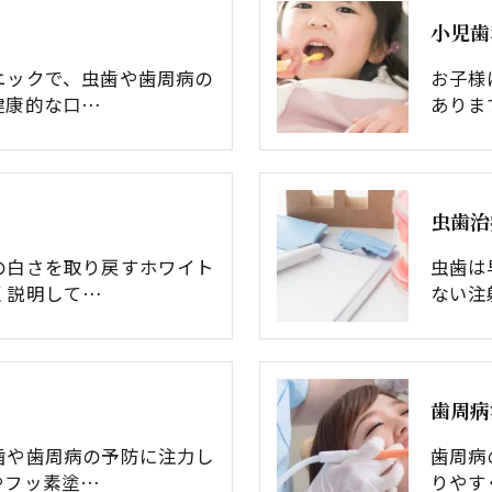
⼩児⻭
ニックで、虫歯や歯周病の
お子様
健康的な口…
ありま
⾍⻭治
の白さを取り戻すホワイト
虫歯は
く説明して…
ない注
⻭周病
歯や歯周病の予防に注力し
歯周病
やフッ素塗…
りやす