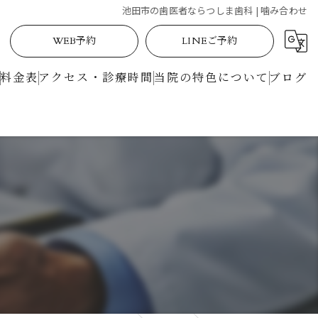
池田市の歯医者ならつしま歯科 | 噛み合わせ
WEB予約
LINEご予約
料金表
アクセス・診療時間
当院の特色について
ブログ
定期検診
矯正
土曜日
駅近
マイクロスコープ