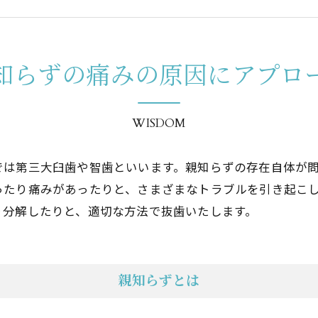
睡眠歯科
口腔外科
知らずの痛みの原因にアプロ
親知らず
審美治療
WISDOM
⼊れ⻭
では第三大臼歯や智歯といいます。親知らずの存在自体が
噛み合わせ
ったり痛みがあったりと、さまざまなトラブルを引き起こ
り分解したりと、適切な方法で抜歯いたします。
親知らずとは