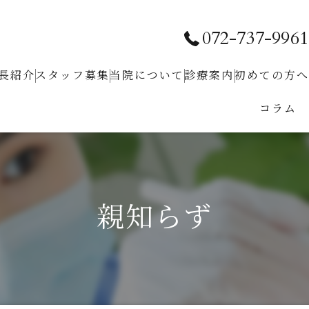
072-737-9961
長紹介
スタッフ募集
当院について
診療案内
初めての⽅へ
コラム
求人お問い合わせ
クリニック紹介
予防⻭科
ホワイトニング
⼩児⻭科
親知らず
⾍⻭治療
⻭周病治療
根管治療