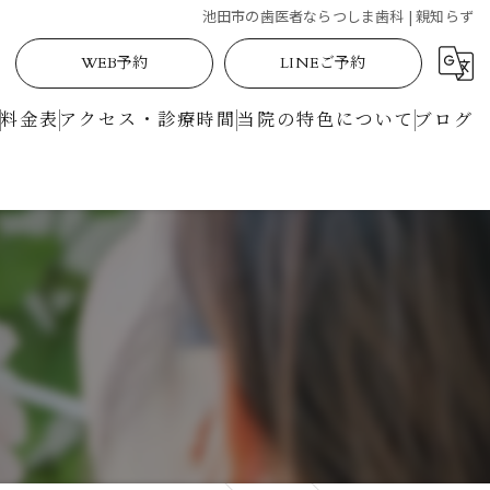
池田市の歯医者ならつしま歯科 | 親知らず
WEB予約
LINEご予約
料金表
アクセス・診療時間
当院の特色について
ブログ
定期検診
矯正
土曜日
駅近
マイクロスコープ