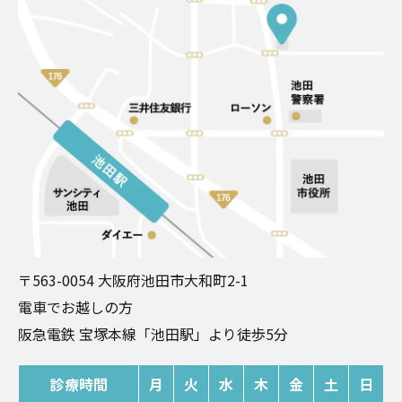
〒563-0054 大阪府池田市大和町2-1
電⾞でお越しの⽅
阪急電鉄 宝塚本線「池⽥駅」より徒歩5分
診療時間
月
火
水
木
金
土
日