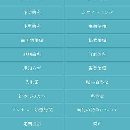
予防⻭科
ホワイトニング
⼩児⻭科
⾍⻭治療
⻭周病治療
根管治療
睡眠歯科
口腔外科
親知らず
審美治療
⼊れ⻭
噛み合わせ
初めての⽅へ
料金表
アクセス・診療時間
当院の特色について
定期検診
矯正