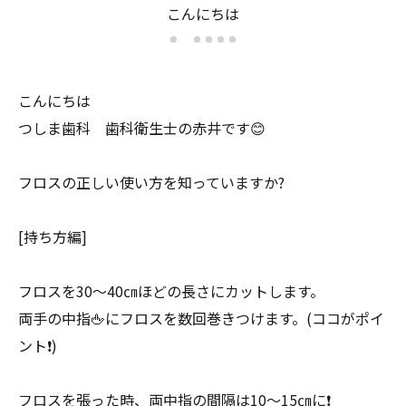
は
こんにちは
こんにちは
つしま歯科 歯科衛生士の赤井です😊
フロスの正しい使い方を知っていますか?
[持ち方編]
フロスを30〜40㎝ほどの長さにカットします。
両手の中指🖕にフロスを数回巻きつけます。(ココがポイ
ント❗️)
フロスを張った時、両中指の間隔は10〜15㎝に❗️