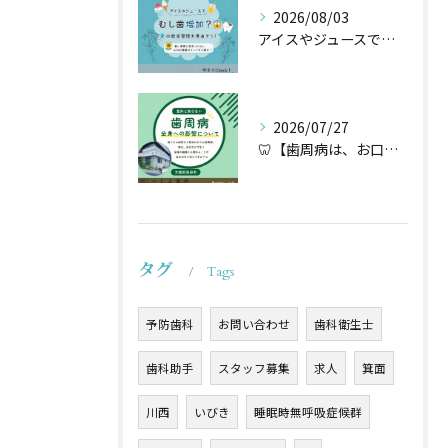
2026/08/03
アイスやジュースでむし歯増加？🦷
2026/07/27
🦷【歯周病は、お口だけの病気ではないかもしれません】🌿
タグ
Tags
予防歯科
お問い合わせ
歯科衛生士
歯科助手
スタッフ募集
求人
箕面
川西
いびき
睡眠時無呼吸症候群