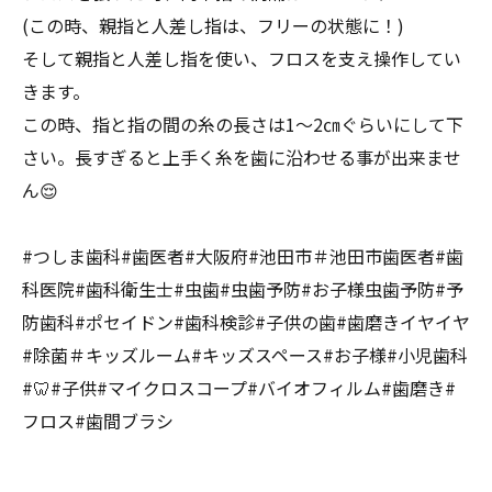
(この時、親指と人差し指は、フリーの状態に！)
そして親指と人差し指を使い、フロスを支え操作してい
きます。
この時、指と指の間の糸の長さは1〜2㎝ぐらいにして下
さい。長すぎると上手く糸を歯に沿わせる事が出来ませ
ん😌
#つしま歯科#歯医者#大阪府#池田市＃池田市歯医者#歯
科医院#歯科衛生士#虫歯#虫歯予防#お子様虫歯予防#予
防歯科#ポセイドン#歯科検診#子供の歯#歯磨きイヤイヤ
#除菌＃キッズルーム#キッズスペース#お子様#小児歯科
#🦷#子供#マイクロスコープ#バイオフィルム#歯磨き#
フロス#歯間ブラシ