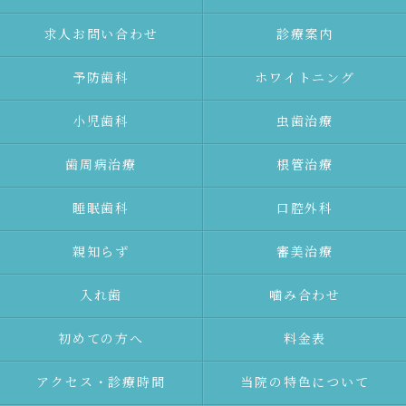
求人お問い合わせ
診療案内
予防⻭科
ホワイトニング
⼩児⻭科
⾍⻭治療
⻭周病治療
根管治療
睡眠歯科
口腔外科
親知らず
審美治療
⼊れ⻭
噛み合わせ
初めての⽅へ
料金表
アクセス・診療時間
当院の特色について