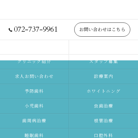
072-737-9961
お問い合わせはこちら
院長紹介
当院について
クリニック紹介
スタッフ募集
求人お問い合わせ
診療案内
予防⻭科
ホワイトニング
⼩児⻭科
⾍⻭治療
⻭周病治療
根管治療
睡眠歯科
口腔外科