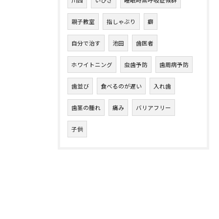
川西
いびき
睡眠時無呼吸症候群
親子教室
指しゃぶり
癖
自分で治す
池田
歯医者
ホワイトニング
虫歯予防
歯周病予防
歯並び
食べるのが遅い
入れ歯
歯茎の腫れ
痛み
バリアフリー
子供