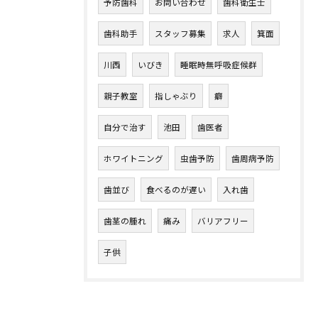
予防歯科
お問い合わせ
歯科衛生士
歯科助手
スタッフ募集
求人
箕面
川西
いびき
睡眠時無呼吸症候群
親子教室
指しゃぶり
癖
自分で治す
池田
歯医者
ホワイトニング
虫歯予防
歯周病予防
歯並び
食べるのが遅い
入れ歯
歯茎の腫れ
痛み
バリアフリー
子供