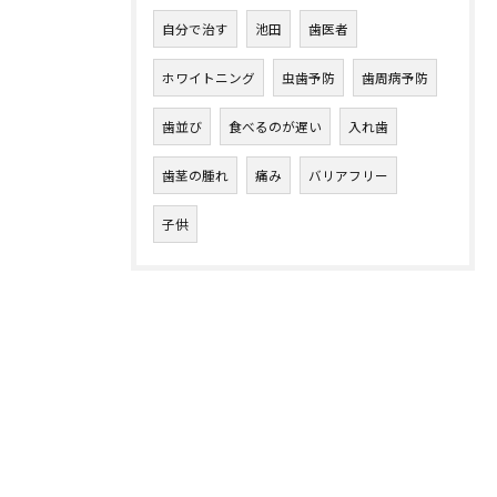
自分で治す
池田
歯医者
ホワイトニング
虫歯予防
歯周病予防
歯並び
食べるのが遅い
入れ歯
歯茎の腫れ
痛み
バリアフリー
子供