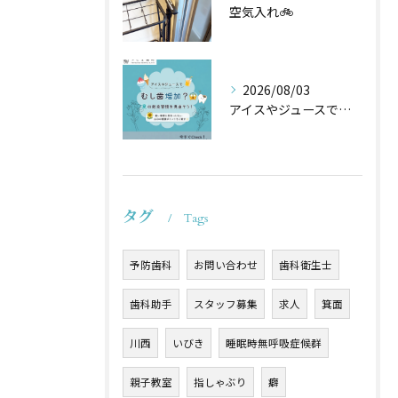
空気入れ🚲
2026/08/03
アイスやジュースでむし歯増加？🦷
タグ
Tags
予防歯科
お問い合わせ
歯科衛生士
歯科助手
スタッフ募集
求人
箕面
川西
いびき
睡眠時無呼吸症候群
親子教室
指しゃぶり
癖