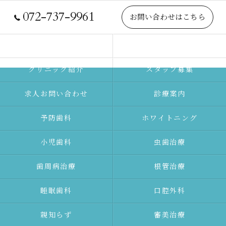
072-737-9961
お問い合わせはこちら
院長紹介
当院について
クリニック紹介
スタッフ募集
求人お問い合わせ
診療案内
予防⻭科
ホワイトニング
⼩児⻭科
⾍⻭治療
⻭周病治療
根管治療
睡眠歯科
口腔外科
親知らず
審美治療