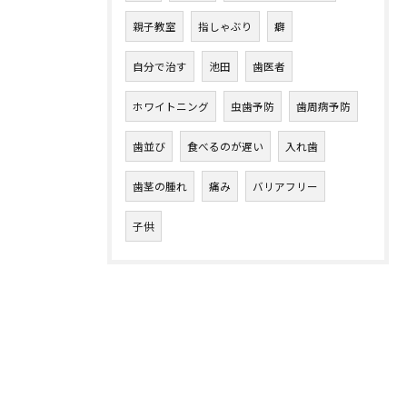
親子教室
指しゃぶり
癖
自分で治す
池田
歯医者
ホワイトニング
虫歯予防
歯周病予防
歯並び
食べるのが遅い
入れ歯
歯茎の腫れ
痛み
バリアフリー
子供