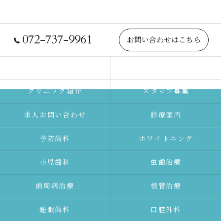
072-737-9961
お問い合わせはこちら
院長紹介
当院について
クリニック紹介
スタッフ募集
求人お問い合わせ
診療案内
予防⻭科
ホワイトニング
⼩児⻭科
⾍⻭治療
⻭周病治療
根管治療
睡眠歯科
口腔外科