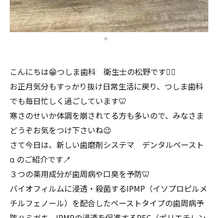
こんにちは😁つしま歯科 衛生士の松野です👱‍♀️
お正月気分もすっかり抜け日常生活に戻り、つしま歯科
でも毎日忙しく過ごしています🦷
寒さのせいか体調を崩されてる方も多いので、みなさま
どうぞお気をつけ下さいね😉
さて今日は、新しい歯磨剤システマ デンタルペースト
α のご紹介です🪥
３つの薬用成分が歯周病や口臭を予防🦷
バイオフィルムに浸透・殺菌するIPMP（イソプロピルメ
チルフェノール）を配合したペーストタイプの歯周病予
防ハミガキ。IPMPの浸透を促進するPEG（ポリエチレン