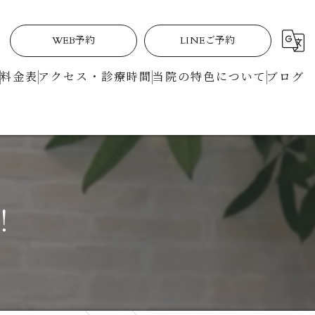
WEB予約
LINEご予約
料金表
アクセス・診療時間
当院の特色について
ブログ
定期検診
矯正
土曜日
！
駅近
マイクロスコープ