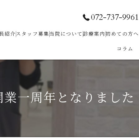
072-737-9961
長紹介
スタッフ募集
当院について
診療案内
初めての⽅へ
コラム
求人お問い合わせ
クリニック紹介
予防⻭科
ホワイトニング
⼩児⻭科
開業一周年となりました
⾍⻭治療
⻭周病治療
根管治療