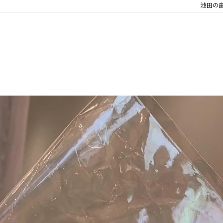
睡眠歯科
池田の
口腔外科
親知らず
審美治療
⼊れ⻭
噛み合わせ