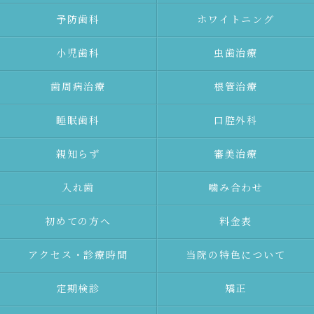
予防⻭科
ホワイトニング
⼩児⻭科
⾍⻭治療
⻭周病治療
根管治療
睡眠歯科
口腔外科
親知らず
審美治療
⼊れ⻭
噛み合わせ
初めての⽅へ
料金表
アクセス・診療時間
当院の特色について
定期検診
矯正