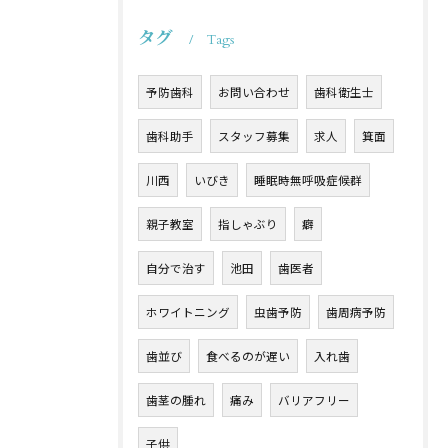
タグ
Tags
予防歯科
お問い合わせ
歯科衛生士
歯科助手
スタッフ募集
求人
箕面
川西
いびき
睡眠時無呼吸症候群
親子教室
指しゃぶり
癖
自分で治す
池田
歯医者
ホワイトニング
虫歯予防
歯周病予防
歯並び
食べるのが遅い
入れ歯
歯茎の腫れ
痛み
バリアフリー
子供