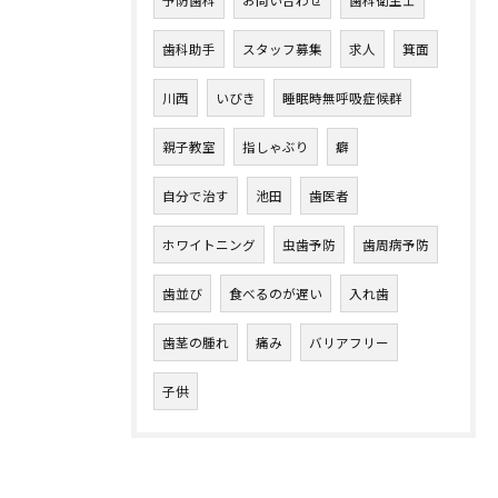
歯科助手
スタッフ募集
求人
箕面
川西
いびき
睡眠時無呼吸症候群
親子教室
指しゃぶり
癖
自分で治す
池田
歯医者
ホワイトニング
虫歯予防
歯周病予防
歯並び
食べるのが遅い
入れ歯
歯茎の腫れ
痛み
バリアフリー
子供