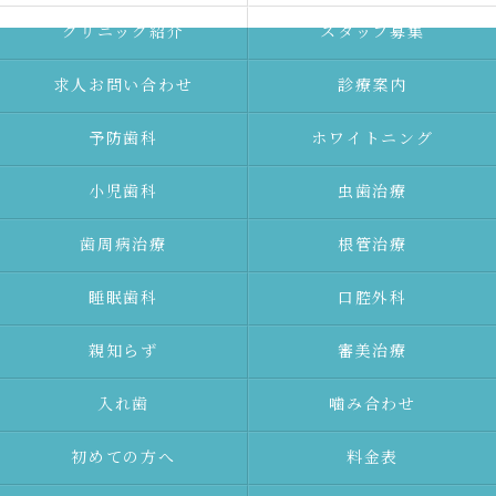
クリニック紹介
スタッフ募集
求人お問い合わせ
診療案内
予防⻭科
ホワイトニング
⼩児⻭科
⾍⻭治療
⻭周病治療
根管治療
睡眠歯科
口腔外科
親知らず
審美治療
⼊れ⻭
噛み合わせ
初めての⽅へ
料金表