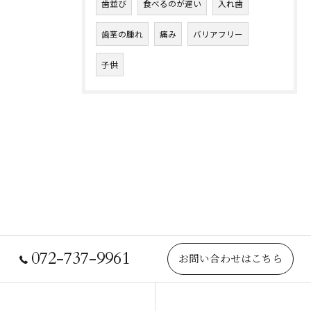
歯並び
食べるのが遅い
入れ歯
歯茎の腫れ
痛み
バリアフリー
子供
072-737-9961
お問い合わせはこちら
院長紹介
当院について