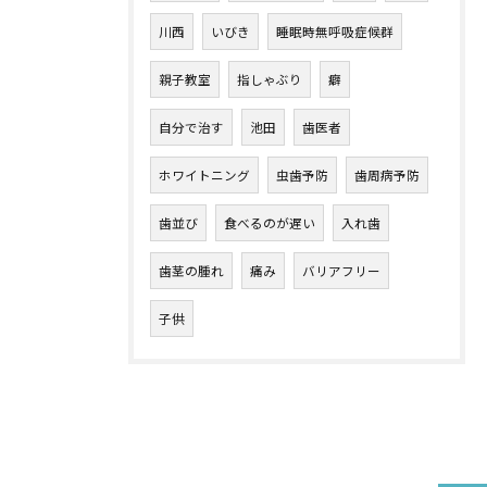
川西
いびき
睡眠時無呼吸症候群
親子教室
指しゃぶり
癖
自分で治す
池田
歯医者
ホワイトニング
虫歯予防
歯周病予防
歯並び
食べるのが遅い
入れ歯
歯茎の腫れ
痛み
バリアフリー
子供