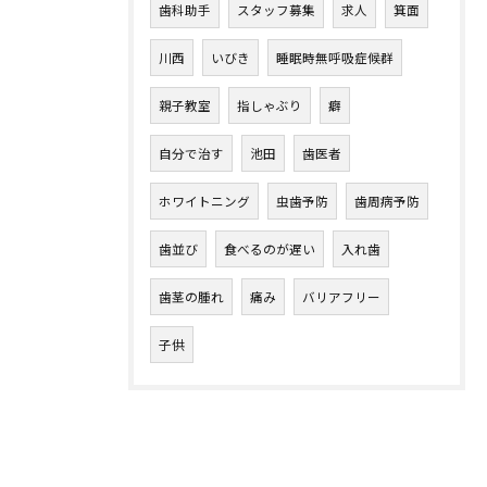
歯科助手
スタッフ募集
求人
箕面
川西
いびき
睡眠時無呼吸症候群
親子教室
指しゃぶり
癖
自分で治す
池田
歯医者
ホワイトニング
虫歯予防
歯周病予防
歯並び
食べるのが遅い
入れ歯
歯茎の腫れ
痛み
バリアフリー
子供