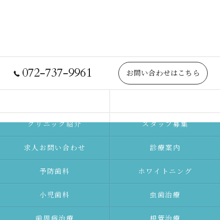
072-737-9961
お問い合わせはこちら
院長紹介
当院について
クリニック紹介
スタッフ募集
求人お問い合わせ
診療案内
予防⻭科
ホワイトニング
⼩児⻭科
⾍⻭治療
⻭周病治療
根管治療