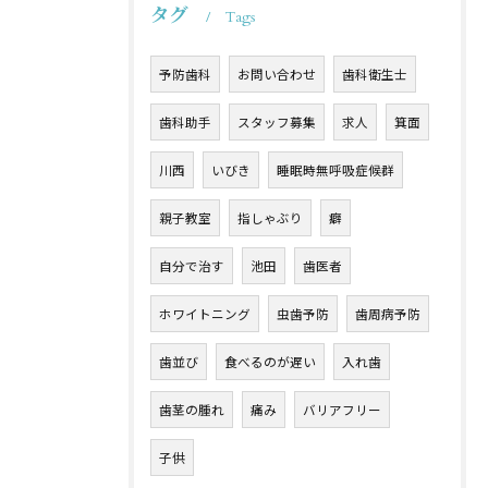
タグ
Tags
予防歯科
お問い合わせ
歯科衛生士
歯科助手
スタッフ募集
求人
箕面
川西
いびき
睡眠時無呼吸症候群
親子教室
指しゃぶり
癖
自分で治す
池田
歯医者
ホワイトニング
虫歯予防
歯周病予防
歯並び
食べるのが遅い
入れ歯
歯茎の腫れ
痛み
バリアフリー
子供