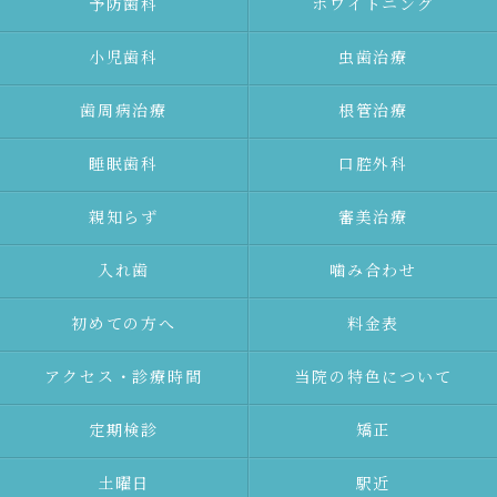
予防⻭科
ホワイトニング
⼩児⻭科
⾍⻭治療
⻭周病治療
根管治療
睡眠歯科
口腔外科
親知らず
審美治療
⼊れ⻭
噛み合わせ
初めての⽅へ
料金表
アクセス・診療時間
当院の特色について
定期検診
矯正
土曜日
駅近