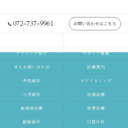
072-737-9961
お問い合わせはこちら
院長紹介
当院について
クリニック紹介
スタッフ募集
求人お問い合わせ
診療案内
予防⻭科
ホワイトニング
⼩児⻭科
⾍⻭治療
⻭周病治療
根管治療
睡眠歯科
口腔外科