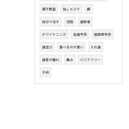
親子教室
指しゃぶり
癖
自分で治す
池田
歯医者
ホワイトニング
虫歯予防
歯周病予防
歯並び
食べるのが遅い
入れ歯
歯茎の腫れ
痛み
バリアフリー
子供