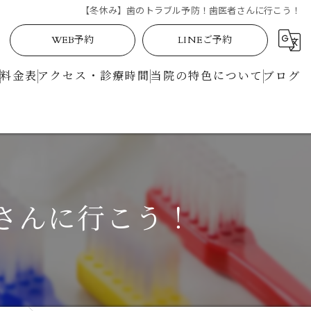
【冬休み】歯のトラブル予防！歯医者さんに行こう！
WEB予約
LINEご予約
料金表
アクセス・診療時間
当院の特色について
ブログ
定期検診
矯正
土曜日
さんに行こう！
駅近
マイクロスコープ