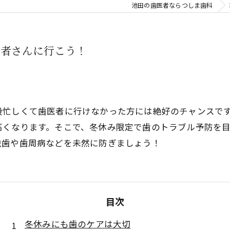
池田の歯医者ならつしま歯科
睡眠歯科
口腔外科
医者さんに行こう！
親知らず
審美治療
⼊れ⻭
段忙しくて歯医者に行けなかった方には絶好のチャンスで
高くなります。そこで、冬休み限定で歯のトラブル予防を
噛み合わせ
虫歯や歯周病などを未然に防ぎましょう！
目次
冬休みにも歯のケアは大切