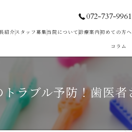
072-737-9961
長紹介
スタッフ募集
当院について
診療案内
初めての⽅へ
コラム
求人お問い合わせ
クリニック紹介
予防⻭科
ホワイトニング
⼩児⻭科
のトラブル予防！歯医者
⾍⻭治療
⻭周病治療
根管治療