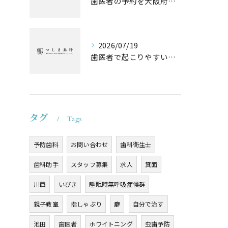
歯医者の予約を大阪府池田市高槻市でスムーズに取るためのポイントと失敗しない選び方
2026/07/19
歯医者で起こりやすい子供のトラブルと自宅でできるケア方法
タグ
Tags
予防歯科
お問い合わせ
歯科衛生士
歯科助手
スタッフ募集
求人
箕面
川西
いびき
睡眠時無呼吸症候群
親子教室
指しゃぶり
癖
自分で治す
池田
歯医者
ホワイトニング
虫歯予防