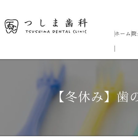
ホーム
院
【冬休み】歯