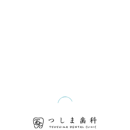
すことができます。 そして、口の中の乾燥も口臭の原因
になることがあります。こまめに水分を補給し、口の中
を潤しておくことが大切です。 さらに、口臭の原因とな
る食べ物や飲み物を控えることも重要です。コーヒーや
アルコール、タバコなど、口臭を強める飲み物や食べ物
は要注意です。 以上のように、デンタルリンスだけでは
なく、日常的な口内ケアをしっかりと行うことが口臭対
策には必要不可欠です。歯磨きや歯間ブラシ、口内の潤
いや食生活に注意することで、口臭が気にならなくなる
ことでしょう。
最新技術のデンタルリンスが提供する口腔ケアの新潮
流
歯科医療に於いて、口腔ケアは非常に大切な要素です。