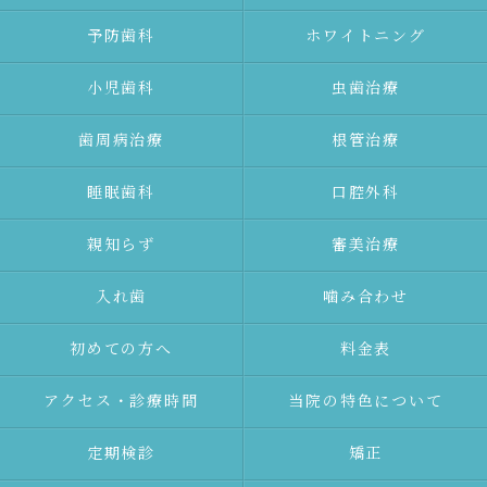
予防⻭科
ホワイトニング
⼩児⻭科
⾍⻭治療
⻭周病治療
根管治療
睡眠歯科
口腔外科
親知らず
審美治療
⼊れ⻭
噛み合わせ
初めての⽅へ
料金表
アクセス・診療時間
当院の特色について
定期検診
矯正