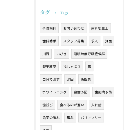
タグ
Tags
予防歯科
お問い合わせ
歯科衛生士
歯科助手
スタッフ募集
求人
箕面
川西
いびき
睡眠時無呼吸症候群
親子教室
指しゃぶり
癖
自分で治す
池田
歯医者
ホワイトニング
虫歯予防
歯周病予防
歯並び
食べるのが遅い
入れ歯
歯茎の腫れ
痛み
バリアフリー