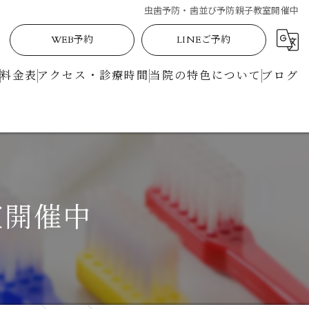
虫歯予防・歯並び予防親子教室開催中
WEB予約
LINEご予約
料金表
アクセス・診療時間
当院の特色について
ブログ
定期検診
矯正
土曜日
室開催中
駅近
マイクロスコープ