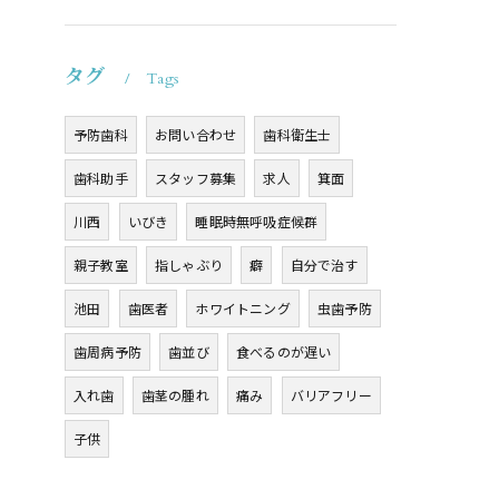
タグ
Tags
予防歯科
お問い合わせ
歯科衛生士
歯科助手
スタッフ募集
求人
箕面
川西
いびき
睡眠時無呼吸症候群
親子教室
指しゃぶり
癖
自分で治す
池田
歯医者
ホワイトニング
虫歯予防
歯周病予防
歯並び
食べるのが遅い
入れ歯
歯茎の腫れ
痛み
バリアフリー
子供