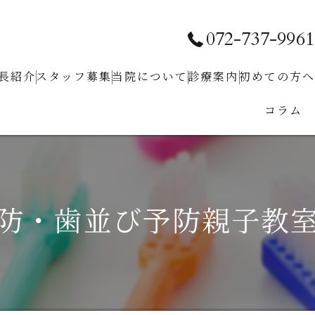
072-737-9961
長紹介
スタッフ募集
当院について
診療案内
初めての⽅へ
コラム
求人お問い合わせ
クリニック紹介
予防⻭科
ホワイトニング
⼩児⻭科
防・歯並び予防親子教
⾍⻭治療
⻭周病治療
根管治療