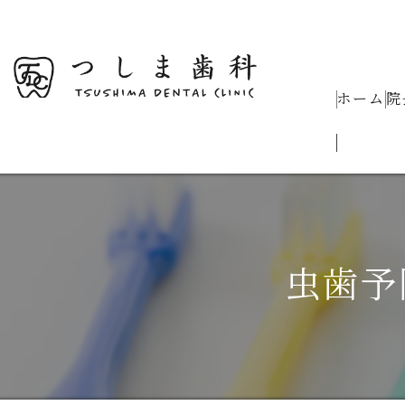
ホーム
院
虫歯予