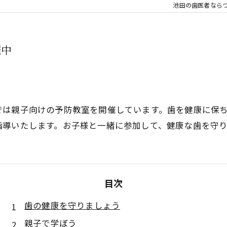
睡眠歯科
池田の歯医者なら
口腔外科
催中
親知らず
審美治療
⼊れ⻭
では親子向けの予防教室を開催しています。歯を健康に保
指導いたします。お子様と一緒に参加して、健康な歯を守
噛み合わせ
目次
歯の健康を守りましょう
親子で学ぼう