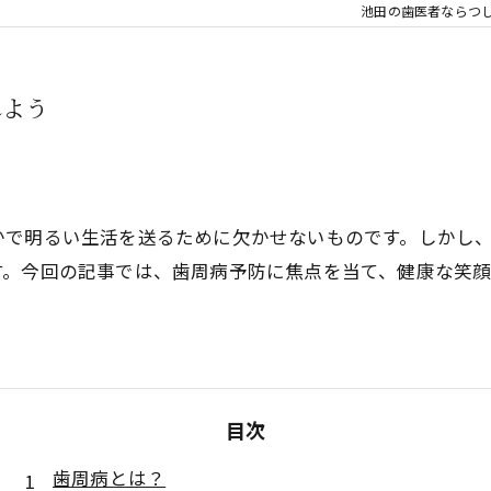
睡眠歯科
池田の歯医者ならつ
口腔外科
れよう
親知らず
審美治療
⼊れ⻭
かで明るい生活を送るために欠かせないものです。しかし
す。今回の記事では、歯周病予防に焦点を当て、健康な笑
噛み合わせ
目次
歯周病とは？