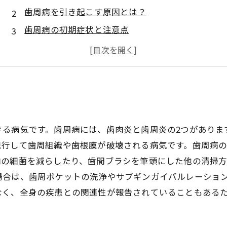
歯周病を引き起こす原因とは？
歯周病の初期症状と注意点
歯周病予防のために何をするべき？
歯周病予防で手に入る健康な笑顔の魅力
きる病気です。歯周病には、歯肉炎と歯周炎の2つがありま
進行して歯周組織や歯根膜が破壊される病気です。歯周病
内の細菌を減らしたり、歯間ブラシを筆頭にした他の清掃
場合は、歯周ポケットの洗浄やサブギンガイバルレーショ
なく、全身の疾患との関連性が報告されていることもある