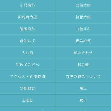
⼩児⻭科
⾍⻭治療
⻭周病治療
根管治療
睡眠歯科
口腔外科
親知らず
審美治療
⼊れ⻭
噛み合わせ
初めての⽅へ
料金表
アクセス・診療時間
当院の特色について
定期検診
矯正
土曜日
駅近