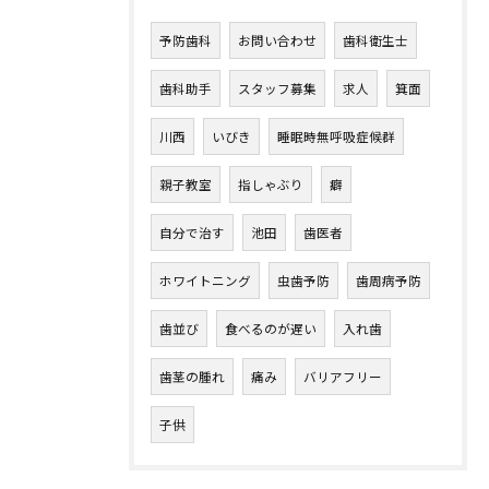
予防歯科
お問い合わせ
歯科衛生士
歯科助手
スタッフ募集
求人
箕面
川西
いびき
睡眠時無呼吸症候群
親子教室
指しゃぶり
癖
自分で治す
池田
歯医者
ホワイトニング
虫歯予防
歯周病予防
歯並び
食べるのが遅い
入れ歯
歯茎の腫れ
痛み
バリアフリー
子供