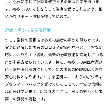
し、必要に応じて計画を修正する柔軟な対応を行いま
ライフスタイルに合わせたプラン
す。初めての方でも安心して治療を受けられるよう、細
患者とのコミュニケーション
やかなサポート体制が整っています。
継続的なケアとサポート
池田市で安心して通える歯医者つしま歯科の取
患者の声から見る信頼度
り組み
つしま歯科の信頼性は多くの患者の声から明らかです。
通いやすい立地とアクセス
実際に通院した患者の口コミや評価を見ると、丁寧な対
安心できる診療時間と予約制度
応やわかりやすい説明、最新の治療技術に満足している
声が多数寄せられています。特に、初めての歯医者選び
丁寧なカウンセリング
に不安を感じる方にとって、他の患者の経験談は大きな
安心の無痛治療技術
安心材料となります。つしま歯科は、これらのポジティ
患者教育と情報提供
ブなフィードバックを受けていることで、地域の信頼を
相談しやすい環境作り
高め続けています。信頼度の高さは、日々の努力と患者
地域密着型歯医者池田市つしま歯科の予防から
第一の姿勢の賜物です。
治療までのサポート