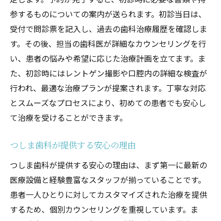
参するものについての案内が送られます。初診当日は、
初めてでも安心池田市のつしま歯科が選ばれる
受付で問診票を記入し、過去の歯科治療履歴を確認しま
理由と治療法
す。その後、担当の歯科医が詳細なカウンセリングを行
初診の流れと注意点
い、患者の悩みや希望に応じた治療計画を立てます。ま
初心者でも安心の治療体制
た、初診時にはレントゲン撮影や口腔内の詳細な検査が
つしま歯科の治療メニュー
行われ、最適な治療プランが提案されます。丁寧な対応
患者の声から見る安心感
とスムーズなプロセスにより、初めての患者でも安心し
初めての方へのメッセージ
て治療を受けることができます。
つしま歯科が支持される理由
つしま歯科が提供する安心の理由
つしま歯科が提供する安心の理由は、まず第一に最新の
医療設備と経験豊富なスタッフが揃っていることです。
患者一人ひとりに対してカスタマイズされた治療を提供
するため、個別カウンセリングを重視しています。ま