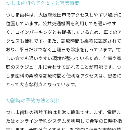
予防歯科の重要性
つしま歯科のアクセスと営業時間
定期健診とメンテナンス
つしま歯科は、大阪府池田市でアクセスしやすい場所に
家庭でできる予防法
位置しています。公共交通機関を利用しても通いやす
地域イベントでの健康教育
く、コインパーキングとも提携しているため、車でのア
クセスも便利です。また、診療時間も柔軟に設定されて
虫歯や歯周病の予防
おり、平日だけでなく土曜日も診療を行っています。忙
予防から治療までの一貫サポート
しい方でも通いやすい環境が整っているため、仕事や家
つしま歯科の経験豊富なスタッフが提供する安
庭のスケジュールに合わせて訪れることが可能です。つ
心の歯科医療池田市
しま歯科の柔軟な診療時間と便利なアクセスは、患者に
プロフェッショナルなスタッフ紹介
とって大きな利点となっています。
スタッフの研修と教育
患者対応の質を高めるために
初診時の予約方法と流れ
経験と知識に裏打ちされた治療
つしま歯科の初診予約は非常に簡単です。まず、電話ま
患者の声を大切にする姿勢
たはオンライン予約システムを利用して希望の日時を指
安心のサポート体制
定します。予約が完了すると、初診時に必要な書類や持