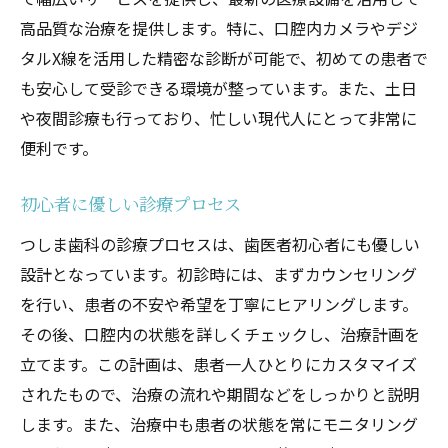
アフターケアとフォロー体制
高品質な治療を提供します。特に、口腔内カメラやデジ
つしま歯科の最新医療設備で安心治療池田市の
タルX線を活用した精密な診断が可能で、初めての患者で
信頼できる歯医者
も安心して受診できる環境が整っています。また、土日
最新技術を駆使した治療方法
や夜間診療も行っており、忙しい現代人にとって非常に
デジタル技術による診断と治療
便利です。
高度な設備と清潔な環境
患者の安全を第一に考えた設備
初心者に優しい診療プロセス
専門医による高精度な治療
つしま歯科の診療プロセスは、歯医者初心者にも優しい
最新医療機器のご紹介
設計となっています。初診時には、まずカウンセリング
患者一人ひとりに合ったカスタマイズ治療池田
を行い、患者の不安や希望を丁寧にヒアリングします。
市つしま歯科の魅力
その後、口腔内の状態を詳しくチェックし、治療計画を
立てます。この計画は、患者一人ひとりにカスタマイズ
カスタマイズ治療の重要性
されたもので、治療の流れや期間などをしっかりと説明
個別の治療プランの作成
します。また、治療中も患者の状態を常にモニタリング
患者ニーズに応じた治療内容