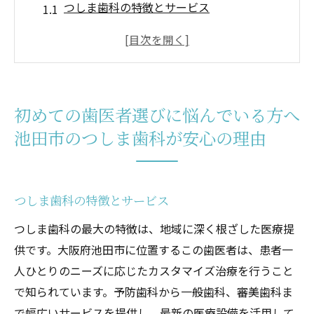
つしま歯科の特徴とサービス
初心者に優しい診療プロセス
患者の声から見る信頼度
つしま歯科のアクセスと営業時間
初診時の予約方法と流れ
初めての歯医者選びに悩んでいる方へ
つしま歯科が提供する安心の理由
池田市のつしま歯科が安心の理由
池田市で信頼できる歯医者を探しているならつ
しま歯科へ
つしま歯科が選ばれる理由
つしま歯科の特徴とサービス
地元住民の口コミと評判
つしま歯科の最大の特徴は、地域に深く根ざした医療提
信頼のカスタマイズ治療
供です。大阪府池田市に位置するこの歯医者は、患者一
各種保険と費用の透明性
人ひとりのニーズに応じたカスタマイズ治療を行うこと
感染対策への取り組み
で知られています。予防歯科から一般歯科、審美歯科ま
で幅広いサービスを提供し、最新の医療設備を活用して