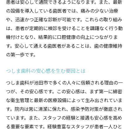
患者は安心して通院できるようになります。また、最新
つしま歯科での安心の受診体験
の設備を導入している歯医者では、痛みの少ない治療
患者が注意すべきポイント
や、迅速かつ正確な診断が可能です。これらの取り組み
歯科医師との信頼関係の築き方
は、患者が定期的に検診を受けることを躊躇なく行う動
つしま歯科が支持される実績
機付けとなり、結果的に口腔健康の向上につながりま
最新設備を活用した池田市の歯医者つしま歯科
す。安心して通える歯医者があることは、歯の健康維持
の魅力
の第一歩です。
最新技術での診断と治療のメリット
つしま歯科の安心感を生む要因とは
つしま歯科の設備の充実度
つしま歯科が池田市で多くの人々に信頼される理由の一
患者に優しい環境づくりへの取り組み
つが、その安心感です。この安心感は、まず第一に綿密
技術革新がもたらす安心感
な衛生管理と最新の医療設備によって生み出されていま
最新機器の導入で可能になる治療
す。院内は常に清潔に保たれ、感染予防対策が徹底され
つしま歯科の設備が選ばれる理由
ています。また、スタッフの経験と接遇も安心感を高め
経験豊富なスタッフが支えるつしま歯科の定期
る重要な要素です。経験豊富なスタッフが患者一人ひと