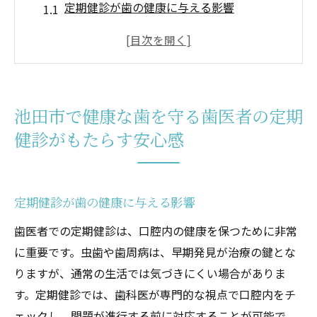
定期健診が歯の健康に与える影響
安心して受診できる環境づくりの重要性
つしま歯科の安心感を生む要因とは
池田市での歯科ケアのポイント
定期健診で気づける初期症状の重要性
池田市で健康な歯を守る歯医者の定期
歯科定期健診での不安を解消する方法
健診がもたらす安心感
歯の健康維持に必要な歯医者選び池田市でのポ
イント
信頼できる歯医者の見つけ方
定期健診が歯の健康に与える影響
池田市の歯医者選びの重要基準
歯医者での定期健診は、口腔内の健康を保つために非常
子供から大人まで対応可能な歯医者を選ぶ
に重要です。虫歯や歯周病は、早期発見が治療の鍵とな
インターネットでの口コミと評判の利用法
りますが、通常の生活では気づきにくい場合がありま
つしま歯科が支持される理由
す。定期健診では、歯科医が専門的な視点で口腔内をチ
ェックし、問題が進行する前に対応することが可能で