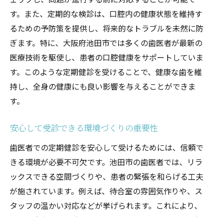
初めての定期健診への備え
す。また、定期的な検診は、口腔内の健康状態を維持す
つしま歯科で実感する定期健診の大切さとその
るための予防策を提供し、将来的なトラブルを未然に防
効果
ぎます。特に、大阪府池田市では多くの歯医者が最新の
定期健診で得られる具体的な効果
医療技術を駆使し、患者の口腔健康をサポートしていま
つしま歯科の検診プロセス紹介
す。このような定期健診を受けることで、健康な歯を維
患者満足度の高いサービスの秘訣
持し、全身の健康にも良い影響を与えることができま
歯の健康を維持するためのアドバイス
す。
実際の体験者の声とレビュー
安心して受診できる環境づくりの重要性
つしま歯科が提供する追加の歯科サービス
池田市での歯医者選び失敗しないための定期健
歯医者での定期健診を安心して受けるためには、信頼で
診の重要性
きる環境が必要不可欠です。池田市の歯医者では、リラ
ックスできる空間づくりや、患者の緊張を和らげる工夫
失敗しないための歯科クリニック選びのコ
が施されています。例えば、待合室の雰囲気作りや、ス
ツ
タッフの温かい対応などが挙げられます。これにより、
定期健診が失敗を防ぐ理由