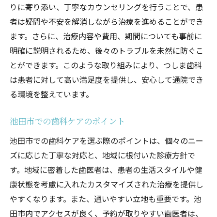
健診徹底解剖
りに寄り添い、丁寧なカウンセリングを行うことで、患
プロフェッショナルによる安心のケア
者は疑問や不安を解消しながら治療を進めることができ
つしま歯科のスタッフ紹介
ます。さらに、治療内容や費用、期間についても事前に
明確に説明されるため、後々のトラブルを未然に防ぐこ
チームワークで実現する質の高いケア
とができます。このような取り組みにより、つしま歯科
患者一人ひとりに合わせた対応
は患者に対して高い満足度を提供し、安心して通院でき
スタッフ教育と研修の重要性
る環境を整えています。
つしま歯科のスタッフが持つこだわり
歯の健康を第一に考える池田市の歯医者の選び
池田市での歯科ケアのポイント
方ガイド
池田市での歯科ケアを選ぶ際のポイントは、個々のニー
池田市での歯医者選びの基本
ズに応じた丁寧な対応と、地域に根付いた診療方針で
自分に合った歯医者の見つけ方
す。地域に密着した歯医者は、患者の生活スタイルや健
選ぶべき歯科医院の特徴
康状態を考慮に入れたカスタマイズされた治療を提供し
患者のニーズに合ったクリニックを選ぶ
やすくなります。また、通いやすい立地も重要です。池
田市内でアクセスが良く、予約が取りやすい歯医者は、
歯科医院の雰囲気と対応の確認