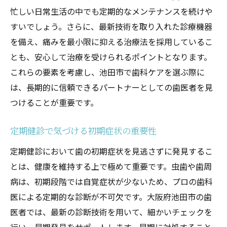
忙しい日常生活の中でも定期的なメンテナンスを続けや
池田市でおすすめの歯科医院紹介
すいでしょう。さらに、最新技術を取り入れた診療機器
つしま歯科での定期健診が池田市の住民に選ば
を備え、痛みを最小限に抑える治療法を採用しているこ
れる理由
とも、安心して治療を受けられるポイントとなります。
患者目線のサービスの提供
これらの要素を考慮し、池田市で歯科ケアを選ぶ際に
つしま歯科の歴史と実績
は、長期的に信頼できるパートナーとしての歯医者を見
地域密着型の診療スタイル
つけることが重要です。
住民からの口コミと評価
定期健診で気づける初期症状の重要性
つしま歯科のホスピタリティ
池田市で長く愛される歯科医院
定期健診において歯の初期症状を見逃さずに発見するこ
とは、健康を維持する上で極めて重要です。虫歯や歯周
病は、初期段階では自覚症状が少ないため、プロの歯科
医による定期的な診断が不可欠です。大阪府池田市の歯
医者では、最新の診断技術を用いて、細かいチェックを