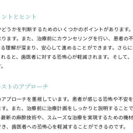
池田駅周辺の歯医者で心のケアを重視した治療法
田駅近くの歯医者での快適な治療体験を届ける工夫
イントとヒント
快適な治療を実現するための医院の心配り
かどうかを判断するためのいくつかのポイントがあります
池田駅周辺の歯医者での快適さをサポートする設備
なります。また、治療前にカウンセリングを行い、患者の
治療中にリラックスできるための音楽やアロマの活用
する理解が深まり、安心して進めることができます。さらに
池田駅近くの歯医者が提供する個別対応の重要性
られると、歯医者に対する恐怖心が軽減されます。そして、
患者の快適さを追求した歯医者の選び方
す。
池田駅周辺で快適な治療体験を得るためのポイント
医者が怖い方必見！池田駅周辺の安心できる医院選び
ーストのアプローチ
恐怖心を和らげる歯科医院選びのチェックポイント
のアプローチを重視しています。患者が感じる恐怖や不安
池田駅周辺で安心できる医院を探す際の注意点
ます。また、治療前に治療計画をしっかりと説明すること
歯医者が怖い理由を理解し対応する医院の特徴
い最新の麻酔技術や、スムーズな治療を実現するための機
安心感を与えるための医院の雰囲気作り
でき、歯医者への恐怖心を軽減することができるのです。