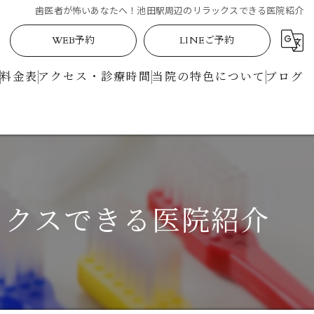
歯医者が怖いあなたへ！池田駅周辺のリラックスできる医院紹介
WEB予約
LINEご予約
料金表
アクセス・診療時間
当院の特色について
ブログ
定期検診
矯正
土曜日
ックスできる医院紹介
駅近
マイクロスコープ