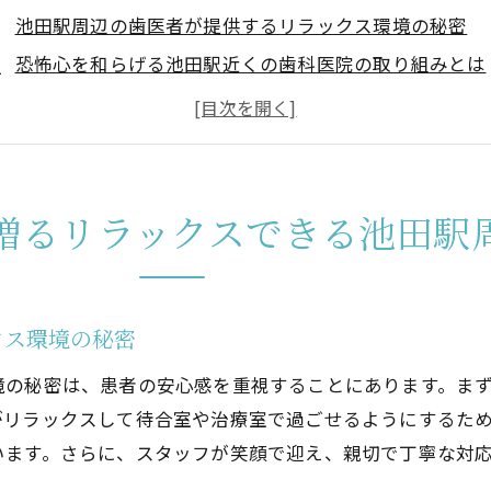
池田駅周辺の歯医者が提供するリラックス環境の秘密
恐怖心を和らげる池田駅近くの歯科医院の取り組みとは
池田駅周辺で見つける安心感を与える歯医者の特徴
リラックスできる歯医者を選ぶ際のポイントとヒント
池田駅近くの医院が実践する患者ファーストのアプロー
恐怖を取り除くための最新技術が導入された歯医者を探
贈るリラックスできる池田駅
田駅周辺のストレスフリーな歯医者で安心治療を受ける方
快適な治療環境を提供する池田駅近辺の歯医者
不安を解消するための事前カウンセリングの重要性
クス環境の秘密
患者の声を大切にする池田駅周辺の歯科医院の魅力
境の秘密は、患者の安心感を重視することにあります。ま
ストレスフリーな治療を実現するための取り組み
がリラックスして待合室や治療室で過ごせるようにするた
治療中のリラックスを助ける池田駅周辺の設備
います。さらに、スタッフが笑顔で迎え、親切で丁寧な対
安心して治療を受けるために知っておきたいポイント