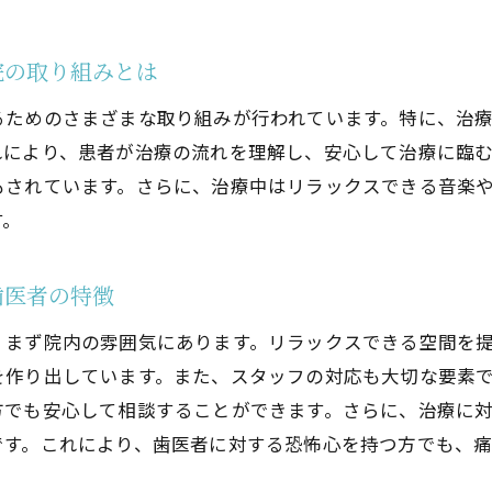
みの少ない歯医者を池田駅周辺で探すコツ
院の取り組みとは
無痛治療を実現するための最新設備と技術
恐怖心を軽減するための歯医者選びのポイント
るためのさまざまな取り組みが行われています。特に、治
痛みを最小限に抑えるための治療方法の解説
れにより、患者が治療の流れを理解し、安心して治療に臨
もされています。さらに、治療中はリラックスできる音楽
池田駅周辺で評判の無痛歯科医院の探し方
す。
安心できる治療を受けるための医院選びのコツ
ラックスできる池田駅周辺の歯医者で不安を和らげる
歯医者の特徴
患者の不安を考慮した池田駅近くの歯医者の取り組み
リラックスできる院内環境が提供する心の平穏
、まず院内の雰囲気にあります。リラックスできる空間を
を作り出しています。また、スタッフの対応も大切な要素
池田駅周辺で安心感を与えるインテリアと設備
方でも安心して相談することができます。さらに、治療に
恐怖心を和らげるためのスタッフの対応とケア
です。これにより、歯医者に対する恐怖心を持つ方でも、
不安を取り除きやすくするための情報共有の大切さ