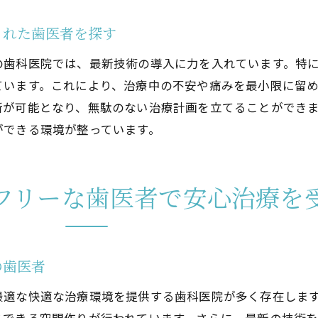
池田駅近くで信頼できる歯医者の選び方
不安を解消するための医院の情報収集方法
された歯医者を探す
田駅周辺で見つける痛みを抑えた歯医者の魅力
の歯科医院では、最新技術の導入に力を入れています。特
痛みを抑えるための最新技術が導入された医院
ています。これにより、治療中の不安や痛みを最小限に留
患者の負担を軽減するための医院の工夫
断が可能となり、無駄のない治療計画を立てることができ
ができる環境が整っています。
池田駅周辺で話題の無痛治療が可能な歯医者
痛みの少ない治療を実現するための医院の取り組み
安心して治療を受けられる医院の選び方
フリーな歯医者で安心治療を
池田駅近くの歯医者で体験する無痛治療の魅力
田駅周辺の歯医者でリラックスできる治療を受けるポイン
リラックスできる治療を受けるための医院選びの基準
の歯医者
池田駅周辺の医院での安心感を醸成する工夫
最適な快適な治療環境を提供する歯科医院が多く存在しま
治療前に不安を取り除くための情報提供の重要性