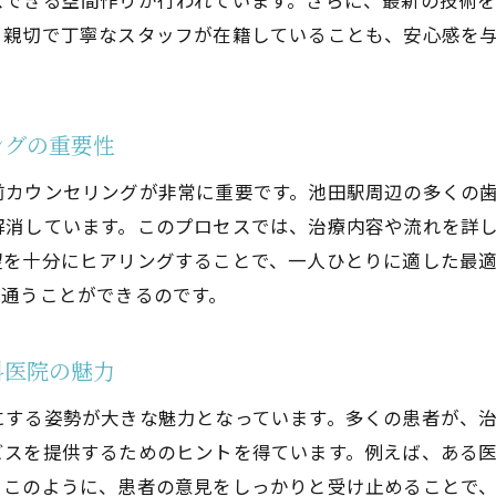
スできる空間作りが行われています。さらに、最新の技術
患者のニーズに応えるための個別対応の魅力
、親切で丁寧なスタッフが在籍していることも、安心感を
池田駅近くの歯医者が提供する心地良さの秘密
安心して通えるリラックスできる医院の探し方
ングの重要性
前カウンセリングが非常に重要です。池田駅周辺の多くの
解消しています。このプロセスでは、治療内容や流れを詳
望を十分にヒアリングすることで、一人ひとりに適した最
に通うことができるのです。
科医院の魅力
にする姿勢が大きな魅力となっています。多くの患者が、
ビスを提供するためのヒントを得ています。例えば、ある
。このように、患者の意見をしっかりと受け止めることで