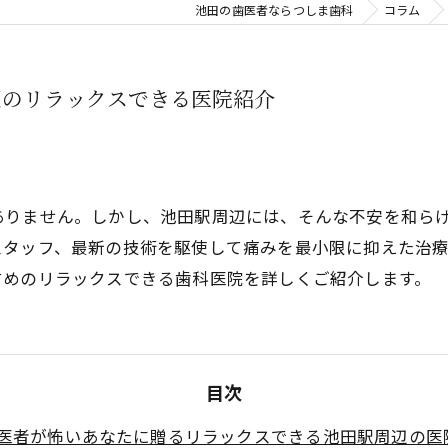
池田の歯医者ならつしま歯科
睡眠歯科
コラム
口腔外科
辺のリラックスできる医院紹介
親知らず
審美治療
⼊れ⻭
ありません。しかし、池田駅周辺には、そんな不安を和ら
スタッフ、最新の技術を駆使して痛みを最小限に抑えた治
噛み合わせ
すめのリラックスできる歯科医院を詳しくご紹介します。
目次
医者が怖いあなたに贈るリラックスできる池田駅周辺の医