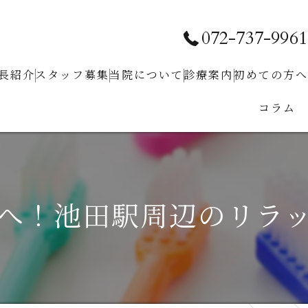
072-737-9961
長紹介
スタッフ募集
当院について
診療案内
初めての⽅へ
コラム
求人お問い合わせ
クリニック紹介
予防⻭科
ホワイトニング
⼩児⻭科
へ！池田駅周辺のリラ
⾍⻭治療
⻭周病治療
根管治療