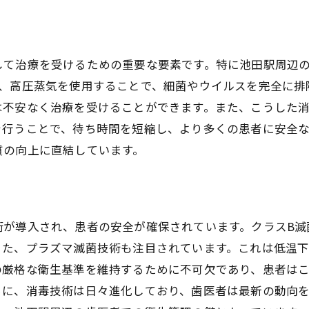
患者への影響を考慮した器具洗浄
池田駅の歯医者が追求する洗浄の質
地域に貢献する衛生管理の取り組み
して治療を受けるための重要な要素です。特に池田駅周辺
安心を生む器具洗浄のプロセス
は、高圧蒸気を使用することで、細菌やウイルスを完全に排
は不安なく治療を受けることができます。また、こうした
を行うことで、待ち時間を短縮し、より多くの患者に安全
質の向上に直結しています。
術が導入され、患者の安全が確保されています。クラスB滅
また、プラズマ滅菌技術も注目されています。これは低温
の厳格な衛生基準を維持するために不可欠であり、患者は
らに、消毒技術は日々進化しており、歯医者は最新の動向