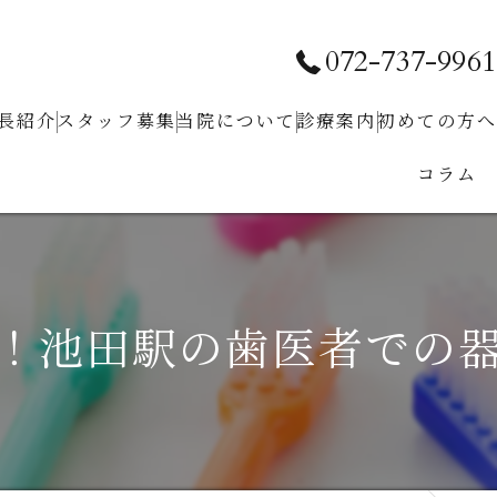
072-737-9961
長紹介
スタッフ募集
当院について
診療案内
初めての⽅へ
コラム
求人お問い合わせ
クリニック紹介
予防⻭科
ホワイトニング
⼩児⻭科
！池田駅の歯医者での
⾍⻭治療
⻭周病治療
根管治療