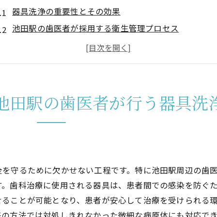
器具洗浄の重要性とその効果
池田駅の歯医者が採用する衛生管理プロセス
患者に安心を届けるための取り組みとは
最新技術を用いた器具洗浄の詳細
池田駅の歯医者が目指す感染予防のスタンダード
日常的な衛生管理で患者の健康を守る方法
池田駅の歯医者が行う器具洗
歯医者選びの決め手となる池田駅周辺の器具消毒技術とは
器具消毒技術の進化がもたらす安心
池田駅で注目される滅菌技術の種類
患者がチェックすべき消毒技術のポイント
全を守るために欠かせない工程です。特に池田駅周辺の歯
歯科治療における感染リスクの防ぎ方
す。歯科治療に使用される器具は、患者間での感染を防ぐ
池田駅での実績豊富な消毒技術の紹介
せることが可能となり、患者が安心して治療を受けられる
消毒技術が変える歯科治療の未来
来の方法では対処しきれなかった微細な病原体にも対応で