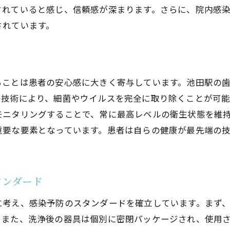
池田駅の歯科クリニックの実践例
されていると感じ、信頼感が深まります。さらに、院内感
患者への影響を考慮した消毒対策
されています。
池田駅の歯医者で体験する最新の滅菌技術で安全な治療を
滅菌技術が可能にする安全な治療
患者が安心できる技術のポイント
ることは患者の安心感に大きく寄与しています。池田駅の
池田駅のクリニックが採用する滅菌技術
の技術により、細菌やウイルスを完全に取り除くことが可能
滅菌プロセスの透明性と信頼性
モニタリングすることで、常に最高レベルの衛生状態を維
治療後の安心感を支える技術
重要な要素となっています。患者は自らの健康が最先端の
池田駅での滅菌技術の進展
歯医者の消毒対策が重要な理由と池田駅周辺の取り組みの
消毒対策の重要性を改めて考える
タンダード
池田駅周辺の歯医者が実践する消毒法
に考え、感染予防のスタンダードを確立しています。まず
患者に信頼されるための消毒対策
。また、洗浄後の器具は個別に密閉パッケージされ、使用