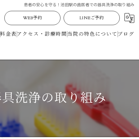
患者の安心を守る！池田駅の歯医者での器具洗浄の取り組み
WEB予約
LINEご予約
料金表
アクセス・診療時間
当院の特色について
ブログ
定期検診
矯正
土曜日
器具洗浄の取り組み
駅近
マイクロスコープ