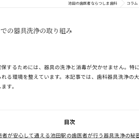
池田の歯医者ならつしま歯科
睡眠歯科
コラム
口腔外科
者での器具洗浄の取り組み
親知らず
審美治療
⼊れ⻭
確保するためには、器具の洗浄と消毒が欠かせません。特
られる環境を整えています。本記事では、歯科器具洗浄の
噛み合わせ
します。
目次
患者が安心して通える池田駅の歯医者が行う器具洗浄の秘