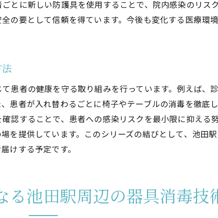
者ごとに新しい防護具を使用することで、院内感染のリス
地域に根付く歯科衛生管理の取り組み
安全の要として信頼を得ています。今後も変化する医療環
消毒技術の進化がもたらす安心感
池田駅での実践例から学ぶ消毒対策
池田駅の歯医者が導入するクラスB滅菌技術で感染リスク
方法
クラスB滅菌技術の利点とは
じて患者の健康を守る取り組みを行っています。例えば、
池田駅の歯医者が誇るクラスB技術
た、患者が入れ替わるごとに椅子やテーブルの消毒を徹底
感染予防に役立つ滅菌技術の選び方
を確認することで、患者への感染リスクを最小限に抑える
患者に安心を提供する滅菌システム
の場を提供しています。このシリーズの結びとして、池田
池田駅でのクラスB技術の取り組み
お届けする予定です。
より安全な治療を実現する滅菌方法
安心して通える池田駅の歯医者が実施する器具洗浄のこだ
なる池田駅周辺の器具消毒技
患者が求める安心感と衛生管理
池田駅の歯医者が実践する洗浄基準