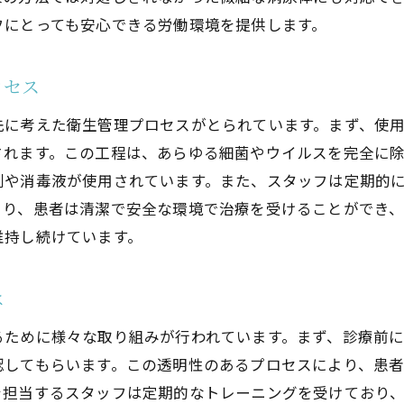
フにとっても安心できる労働環境を提供します。
池田駅の歯医者が取り入れる最新の器具洗浄技術で安心を
最新の器具洗浄技術とは何か
ロセス
技術革新が生む安全な治療環境
池田駅の歯医者が選ぶ洗浄技術の理由
先に考えた衛生管理プロセスがとられています。まず、使
されます。この工程は、あらゆる細菌やウイルスを完全に
患者が求める高品質な消毒環境
剤や消毒液が使用されています。また、スタッフは定期的
最新技術と従来技術の比較
より、患者は清潔で安全な環境で治療を受けることができ
歯科界の未来を支える技術革新
維持し続けています。
患者の健康を守る池田駅の歯医者が実践する徹底的な消毒
池田駅の歯医者が誇る消毒プロトコル
は
患者を守るための徹底したチェック体制
るために様々な取り組みが行われています。まず、診療前
消毒対策における池田駅の歯医者の取り組み
認してもらいます。この透明性のあるプロセスにより、患
消毒作業における最新設備の役割
を担当するスタッフは定期的なトレーニングを受けており