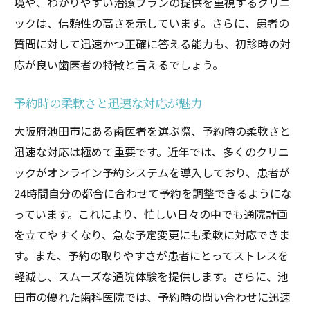
境や、わかりやすい治療プランの提供を重視するクリニ
治療内容を丁寧に説明してくれるクリニッ
ックは、信頼性の高さを示しています。さらに、患者の
ク
質問に対して迅速かつ正確に答える能力も、初診時の対
患者の疑問に親身に答える歯医者
応が良い歯医者の特徴と言えるでしょう。
治療計画の透明性が信頼の基礎
ビジュアルを使った説明で理解が深まる
予約時の柔軟さと迅速な対応が魅力
治療のメリットとデメリットを詳しく解説
大阪府池田市にある歯医者を選ぶ際、予約時の柔軟さと
コミュニケーションの良さが満足度を高め
迅速な対応は極めて重要です。近年では、多くのクリニ
る
ックがオンライン予約システムを導入しており、患者が
家族で通える池田市の優しい歯医者
24時間自分の都合に合わせて予約を調整できるようにな
子供から大人まで家族全員で通えるクリニ
っています。これにより、忙しい日々の中でも通院計画
ック
を立てやすくなり、急な予定変更にも柔軟に対応できま
ファミリー向けの施設とサービスが充実
す。また、予約の取りやすさが患者にとってストレスを
軽減し、スムーズな通院体験を提供します。さらに、池
キッズスペース完備の歯医者が安心
田市の優れた歯科医院では、予約時の問い合わせに迅速
親子で通院しやすい予約システム