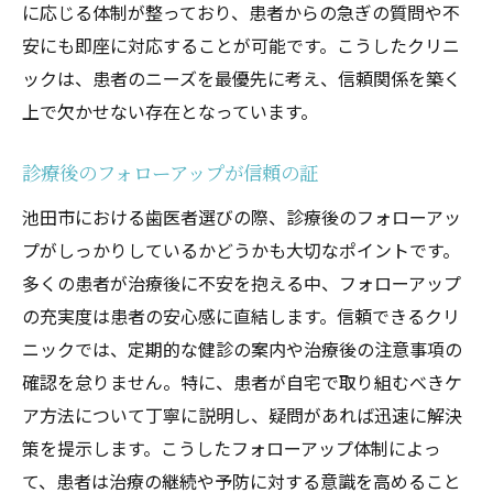
に応じる体制が整っており、患者からの急ぎの質問や不
家族全員に優しい対応が魅力
安にも即座に対応することが可能です。こうしたクリニ
家庭的な雰囲気が通いやすさを演出
ックは、患者のニーズを最優先に考え、信頼関係を築く
最新設備と経験豊富な歯医者池田市で選ぶ
上で欠かせない存在となっています。
最新技術を駆使した精密な治療
経験豊富な歯科医が揃うクリニック
診療後のフォローアップが信頼の証
設備の充実度が安心感を支える
池田市における歯医者選びの際、診療後のフォローアッ
技術力で選ぶ池田市の歯医者
プがしっかりしているかどうかも大切なポイントです。
多くの患者が治療後に不安を抱える中、フォローアップ
患者に最適な治療法を提供
の充実度は患者の安心感に直結します。信頼できるクリ
トレンドに対応した最新の治療
ニックでは、定期的な健診の案内や治療後の注意事項の
池田市で見つける信頼できる歯医者
確認を怠りません。特に、患者が自宅で取り組むべきケ
信頼できる口コミが集まる歯医者
ア方法について丁寧に説明し、疑問があれば迅速に解決
地域密着型のクリニックの魅力
策を提示します。こうしたフォローアップ体制によっ
長年の実績が信頼の証
て、患者は治療の継続や予防に対する意識を高めること