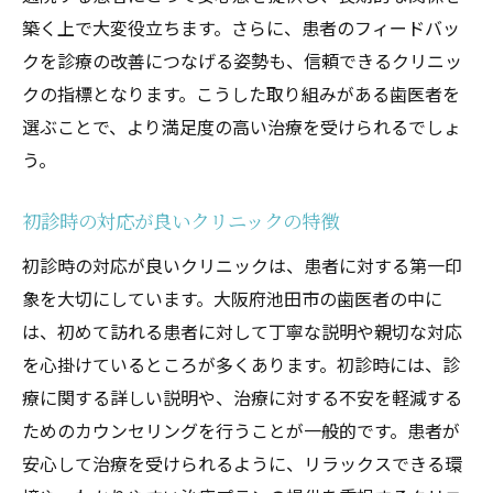
患者に寄り添う対応で信頼を得る
築く上で大変役立ちます。さらに、患者のフィードバッ
安心して通えるクリニックの特徴
クを診療の改善につなげる姿勢も、信頼できるクリニッ
最新の治療技術で安心感を提供
クの指標となります。こうした取り組みがある歯医者を
親しみやすいスタッフが魅力
選ぶことで、より満足度の高い治療を受けられるでしょ
う。
相談しやすい雰囲気が安心感を高める
患者に寄り添う池田市の歯医者で安心治療
初診時の対応が良いクリニックの特徴
患者の意見を尊重する治療方針
初診時の対応が良いクリニックは、患者に対する第一印
治療前の丁寧な説明と合意
象を大切にしています。大阪府池田市の歯医者の中に
個々のニーズに応じた治療計画
は、初めて訪れる患者に対して丁寧な説明や親切な対応
痛みの少ない治療を心がける
を心掛けているところが多くあります。初診時には、診
アフターケアの充実が安心感に直結
療に関する詳しい説明や、治療に対する不安を軽減する
患者の生活に寄り添ったアドバイス
ためのカウンセリングを行うことが一般的です。患者が
わかりやすい説明が魅力池田市の歯医者
安心して治療を受けられるように、リラックスできる環