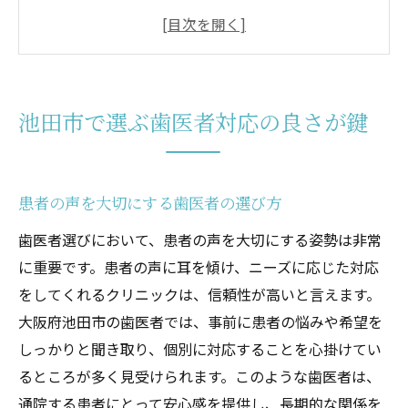
予約時の柔軟さと迅速な対応が魅力
診療後のフォローアップが信頼の証
緊急時の迅速な対応が重要な理由
患者の不安を和らげるカウンセリング
池田市で選ぶ歯医者対応の良さが鍵
歯医者探しのポイント池田市で対応重視
地元で評判の良い歯医者の探し方
口コミでの評価が高いクリニックを選ぶ
患者の声を大切にする歯医者の選び方
クリニックの雰囲気とスタッフの対応
歯医者選びにおいて、患者の声を大切にする姿勢は非常
対応の良さがわかるチェックポイント
に重要です。患者の声に耳を傾け、ニーズに応じた対応
をしてくれるクリニックは、信頼性が高いと言えます。
家族で通える環境のクリニックを選ぶ
大阪府池田市の歯医者では、事前に患者の悩みや希望を
診療時間の柔軟性と通いやすさ
しっかりと聞き取り、個別に対応することを心掛けてい
安心感を与える池田市の歯医者が人気
るところが多く見受けられます。このような歯医者は、
丁寧な診断と治療が安心の鍵
通院する患者にとって安心感を提供し、長期的な関係を