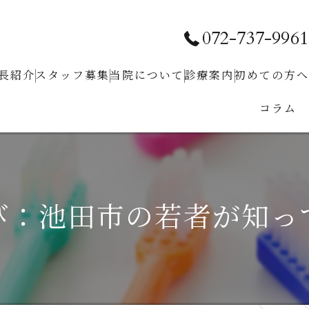
072-737-9961
長紹介
スタッフ募集
当院について
診療案内
初めての⽅へ
コラム
求人お問い合わせ
クリニック紹介
予防⻭科
ホワイトニング
⼩児⻭科
び：池田市の若者が知っ
⾍⻭治療
⻭周病治療
根管治療