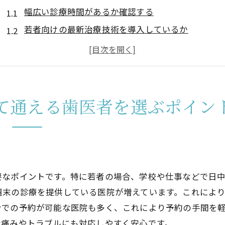
幅広い診療時間があるか確認する
若者向けの最新治療技術を導入しているか
初診時のカウンセリング内容をチェック
感染症対策がしっかりしているか見る
経験豊富な歯科医師が在籍しているか
アフターケアの充実度を確認する
て通える歯医者を選ぶポイン
初めての歯医者選びに役立つ口コミ活用術
信頼できる口コミサイトとは
口コミの内容をどう活用するか
ネガティブな口コミの読み解き方
要なポイントです。特に若者の場合、学校や仕事などで日
実際に通院した人の意見を重視する
週末の診療を提供している医院が増えています。これによ
口コミから見える医院の雰囲気
ンでの予約が可能な医院も多く、これにより予約の手間を
口コミで見つけた医院への訪問前準備
な痛みやトラブルにも対応しやすく安心です。