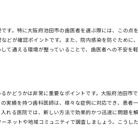
支払い方法の多様性
次回予約のスムーズさ
口コミから見る池田市のおすすめ歯医者情報
要です。特に大阪府池田市の歯医者を選ぶ際には、この点
高評価の歯医者の特徴
理などが確認ポイントです。また、院内感染を防ぐために
若者に人気の理由
心して通える環境が整っていることで、歯医者への不安を
口コミで評価が高い医院の共通点
長く続く信頼関係の築き方
特におすすめの診療科目
不安解消につながる患者体験談
いるかどうかは非常に重要なポイントです。大阪府池田市
初めての歯医者でも不安ゼロ！池田市での選び方ガイド
くの実績を持つ歯科医師は、様々な症例に対応でき、患者
初診時の不安を減らすポイント
り入れる医院では、新しい方法で効果的かつ迅速に問題を
親しみやすい医院の見つけ方
ターネットや地域コミュニティで調査しましょう。こうし
初めてでも安心な治療プロセス