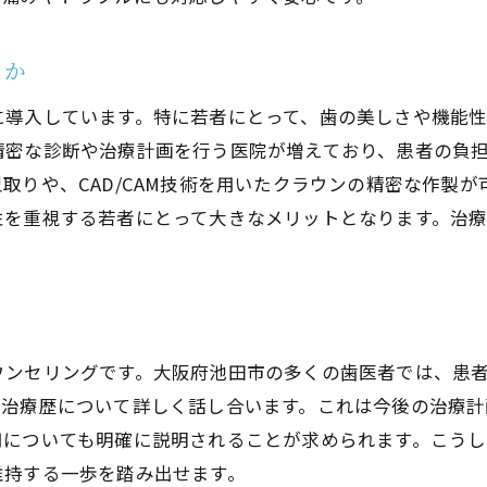
若者向け！池田市の歯医者を選ぶ際の重要なチェック項
るか
診療費用の透明性
院内設備の充実度
に導入しています。特に若者にとって、歯の美しさや機能
医師とスタッフの対応の良さ
精密な診断や治療計画を行う医院が増えており、患者の負
取りや、CAD/CAM技術を用いたクラウンの精密な作製
交通アクセスの良さ
性を重視する若者にとって大きなメリットとなります。治
予約の取りやすさ
診療方針と患者対応の柔軟性
初診でも安心！池田市の歯医者で確認すべきこと
ク
受付の対応と待ち時間
ウンセリングです。大阪府池田市の多くの歯医者では、患
診察前のカウンセリング内容
の治療歴について詳しく話し合います。これは今後の治療計
治療計画の説明の丁寧さ
用についても明確に説明されることが求められます。こう
院内の清潔さと安全対策
維持する一歩を踏み出せます。