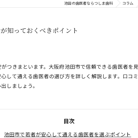
池田の歯医者ならつしま歯科
睡眠歯科
コラム
口腔外科
者が知っておくべきポイント
親知らず
審美治療
⼊れ⻭
安がつきまといます。大阪府池田市で信頼できる歯医者を
安心して通える歯医者の選び方を詳しく解説します。口コ
噛み合わせ
み出しましょう。
目次
池田市で若者が安心して通える歯医者を選ぶポイント