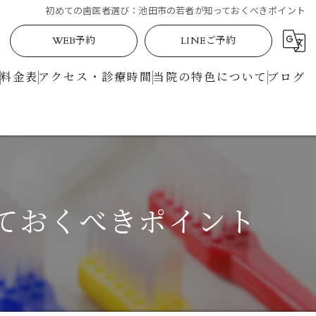
初めての歯医者選び：池田市の若者が知っておくべきポイント
WEB予約
LINEご予約
料金表
アクセス・診療時間
当院の特色について
ブログ
定期検診
矯正
土曜日
ておくべきポイント
駅近
マイクロスコープ