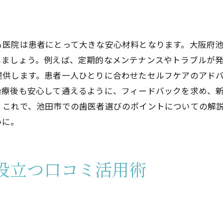
自分に合った治療法の選び方
通いやすい立地の選定基準
安心感を得るための事前準備
る医院は患者にとって大きな安心材料となります。大阪府
池田市で若者に人気の歯医者を選ぶコツ
しましょう。例えば、定期的なメンテナンスやトラブルが
若者に人気の理由とは
提供します。患者一人ひとりに合わせたセルフケアのアド
治療後も安心して通えるように、フィードバックを求め、
評判の良い医院の探し方
。これで、池田市での歯医者選びのポイントについての解
医院選びの際の優先事項
みに。
実際に通院した人の意見を参考にする
人気の医院に共通する特徴
次々と患者が増える理由
役立つ口コミ活用術
初心者向け！池田市で理想の歯医者を見つける方法
初心者に優しい歯医者の特徴
プロから学ぶ医院選びのポイント