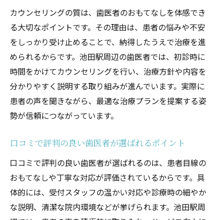
池田駅近くの歯医者に求めたい快適ポイン
カウンセリングの質は、歯医者のおもてなしを体感でき
ト
る大切なポイントです。その理由は、患者の悩みや不安
おもてなし重視で選ぶ歯医者の比較方法
をしっかり受け止めることで、納得したうえで治療を進
池田市の歯医者を選ぶ際の注意点とコツ
められるからです。池田駅周辺の歯医者では、初診時に
口コミから分かる歯医者の信頼性と安心感
時間をかけてカウンセリングを行い、治療方針や内容を
分かりやすく説明する取り組みが進んでいます。実際に
あなたに合った歯医者が見つかる選び方ガ
患者の声を聞きながら、最適な治療プランを提案する姿
イド
勢が信頼につながっています。
口コミで評判の良い歯医者が選ばれるポイント
口コミで評判の良い歯医者が選ばれるのは、患者目線の
おもてなしや丁寧な対応が評価されているからです。具
体的には、受付スタッフの温かい対応や診療時の細やか
な説明、清潔な院内環境などが挙げられます。池田駅周