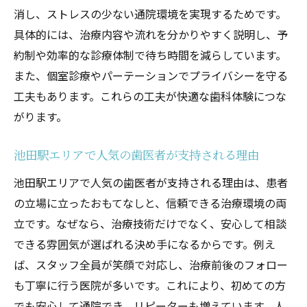
由
消し、ストレスの少ない通院環境を実現するためです。
具体的には、治療内容や流れを分かりやすく説明し、予
安心して通える歯医者の不安解消サポート
約制や効率的な診療体制で待ち時間を減らしています。
体制
また、個室診療やパーテーションでプライバシーを守る
患者の声から分かる歯医者の痛み対策事例
工夫もあります。これらの工夫が快適な歯科体験につな
歯医者通いを快適にする池田駅周辺の配慮
がります。
とは
池田駅周辺で評判の良い歯医者が注目される理
池田駅エリアで人気の歯医者が支持される理由
由
池田駅エリアで人気の歯医者が支持される理由は、患者
口コミで高評価の歯医者に共通する特徴を
の立場に立ったおもてなしと、信頼できる治療環境の両
解説
立です。なぜなら、治療技術だけでなく、安心して相談
池田駅近くの歯医者が信頼される対応力と
できる雰囲気が選ばれる決め手になるからです。例え
は
ば、スタッフ全員が笑顔で対応し、治療前後のフォロー
患者満足度の高い歯医者の選び方ガイド
も丁寧に行う医院が多いです。これにより、初めての方
池田市で人気の歯医者が実践するおもてな
でも安心して通院でき、リピーターも増えています。人