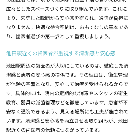
池田駅周辺の歯医者で実感できるカウンセ
広々としたスペースづくりに取り組んでいます。これに
リングの質
より、来院した瞬間から安心感を得られ、通院が負担に
口コミで評判の良い歯医者が選ばれるポイ
なりません。快適な待合空間は、おもてなしの基本であ
ント
り、歯医者選びの第一歩として重視しましょう。
おもてなしが光る歯医者のスタッフ対応に
注目
池田駅近くの歯医者が重視する清潔感と安心感
快適な診療を支える歯医者の院内設備と工
池田駅周辺の歯医者が大切にしているのは、徹底した清
夫
潔感と患者の安心感の提供です。その理由は、衛生管理
池田市で人気の歯医者に共通するサービス
が信頼の基盤となり、安心して治療を受けられるからで
とは
す。具体的には、院内の定期的な消毒やスタッフの衛生
教育、器具の滅菌管理などを徹底しています。患者が不
心地よい診療体験ができる歯医者を探すなら
安なく通院できるよう、見える場所にも工夫が施されて
歯医者の心地よさを左右する説明の丁寧さ
います。清潔感と安心感を両立させる取り組みが、池田
とは
駅近くの歯医者の信頼につながっています。
池田駅近くの歯医者で好評なリラックス空