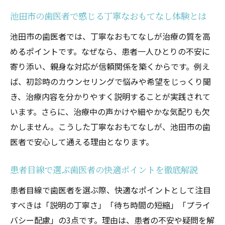
間づくり
池田市の歯医者で感じる丁寧なおもてなし体験とは
痛みや不安を和らげる歯医者の取り組み事
池田市の歯医者では、丁寧なおもてなしが治療の質を高
例
めるポイントです。なぜなら、患者一人ひとりの不安に
池田市の歯医者が重視する患者本位の診療
寄り添い、親身な対応が信頼関係を築くからです。例え
体制
ば、初診時のカウンセリングで悩みや希望をじっくり聞
口コミで話題の快適な歯医者の条件を紹介
き、治療内容を分かりやすく説明することが実践されて
歯医者選びで押さえたい通いやすい立地の
います。さらに、治療中の声かけや細やかな気配りも欠
重要性
かしません。こうした丁寧なおもてなしが、池田市の歯
痛みや不安を和らげる歯医者の工夫とは
医者で安心して通える理由となります。
歯医者での痛み軽減に役立つ最新技術を解
説
患者目線で選ぶ歯医者の快適ポイントを徹底解説
池田市の歯医者が行う痛みへの配慮ポイン
患者目線で歯医者を選ぶ際、快適なポイントとして注目
ト
すべきは「説明の丁寧さ」「待ち時間の短縮」「プライ
カウンセリング重視の歯医者が選ばれる理
バシー配慮」の3点です。理由は、患者の不安や疑問を解