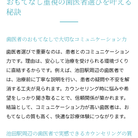
池田市で評判の歯医者のホスピタリティ体
おもてなし重視の歯医者選びを叶える
験
秘訣
歯医者選びで見逃せないおもてなしポイント
歯医者の受付対応がもたらす安心感の重要
性
歯医者のおもてなしで大切なコミュニケーション力
池田市で注目される歯医者の院内サービス
歯医者選びで重要なのは、患者とのコミュニケーション
快適な治療空間を提供する歯医者の特徴
力です。理由は、安心して治療を受けられる環境づくり
に直結するからです。例えば、池田駅周辺の歯医者で
歯医者選びで役立つ口コミ情報の見方
は、治療前に丁寧な説明を行い、患者の疑問や不安を解
おもてなし重視の歯医者が持つ独自の工夫
消する工夫が見られます。カウンセリング時に悩みや希
池田駅周辺で選ばれる歯医者のポイント
望をしっかり聞き取ることで、信頼関係が築かれます。
この一記事で分かる池田駅周辺の快適な歯医者
結論として、コミュニケーション力が高い歯医者は、お
選び
もてなしの質も高く、快適な診療体験につながります。
歯医者選びで迷わないためのチェックリス
ト
池田駅周辺の歯医者で実感できるカウンセリングの質