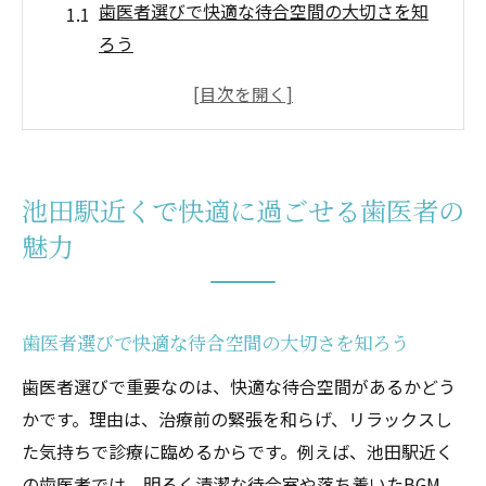
歯医者選びで快適な待合空間の大切さを知
ろう
池田駅近くの歯医者が重視する清潔感と安
心感
池田市の歯医者で感じる丁寧なおもてなし
体験とは
池田駅近くで快適に過ごせる歯医者の
患者目線で選ぶ歯医者の快適ポイントを徹
魅力
底解説
池田駅エリアで人気の歯医者が支持される
理由
歯医者選びで快適な待合空間の大切さを知ろう
初めての歯医者通いも安心な池田市の特徴
歯医者選びで重要なのは、快適な待合空間があるかどう
おもてなし重視の歯医者選びを叶える秘訣
かです。理由は、治療前の緊張を和らげ、リラックスし
歯医者のおもてなしで大切なコミュニケー
た気持ちで診療に臨めるからです。例えば、池田駅近く
ション力
の歯医者では、明るく清潔な待合室や落ち着いたBGM、