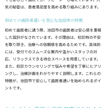
し法
気の秘密は、患者満足度を高める取り組みにあります。
歯医者選びで大切な最新設備と院内環境
初めての歯医者通いも安心な池田市の特徴
専門性とおもてなしが両立する歯医者の魅
力
初めて歯医者に通う際、池田市の歯医者は安心感を重視
した設計がなされています。その理由は、初診時の不安
安心感を得られる歯医者のおもてなし体験談
を取り除き、治療への信頼感を高めるためです。具体的
歯医者のおもてなしで不安が和らいだ実体
には、受付でのスムーズな案内や温かいスタッフの対
験
応、リラックスできる待合スペースを用意しています。
池田駅近くの歯医者で感じた温かい雰囲気
また、初診カウンセリングで悩みや希望を丁寧にヒアリ
の理由
ングし、治療計画をわかりやすく説明します。これらの
患者が語る歯医者の丁寧な説明と信頼感
特徴が、池田市で安心して歯医者通いを始められるポイ
初診から感じた歯医者の安心ポイントを紹
ントです。
介
歯医者選びで体感した快適なサポート体制