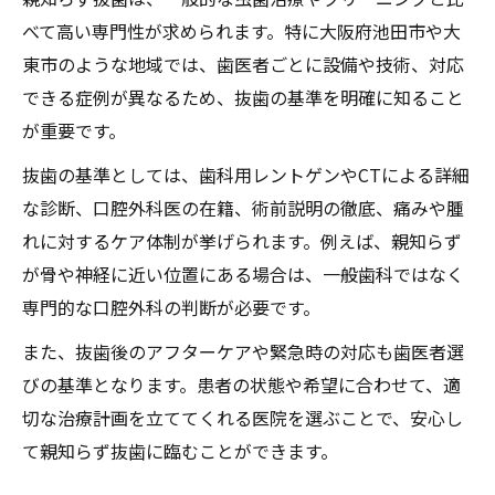
抜歯までの流れと歯医者のサポート体制紹
べて高い専門性が求められます。特に大阪府池田市や大
介
東市のような地域では、歯医者ごとに設備や技術、対応
池田市・大東市の歯医者での治療手順を解
できる症例が異なるため、抜歯の基準を明確に知ること
説
が重要です。
事前相談で安心できる歯医者の流れを把握
抜歯の基準としては、歯科用レントゲンやCTによる詳細
抜歯後のケアまで歯医者が丁寧に対応
な診断、口腔外科医の在籍、術前説明の徹底、痛みや腫
痛みが不安な時に役立つ歯医者の工夫とは
れに対するケア体制が挙げられます。例えば、親知らず
歯医者で実践される痛み軽減の最新技術と
が骨や神経に近い位置にある場合は、一般歯科ではなく
は
専門的な口腔外科の判断が必要です。
親知らず抜歯時の麻酔や鎮痛対策を詳しく
また、抜歯後のアフターケアや緊急時の対応も歯医者選
解説
びの基準となります。患者の状態や希望に合わせて、適
不安を和らげる歯医者の工夫やサポート事
切な治療計画を立ててくれる医院を選ぶことで、安心し
例
て親知らず抜歯に臨むことができます。
歯医者選びで注目したい痛み対策のポイン