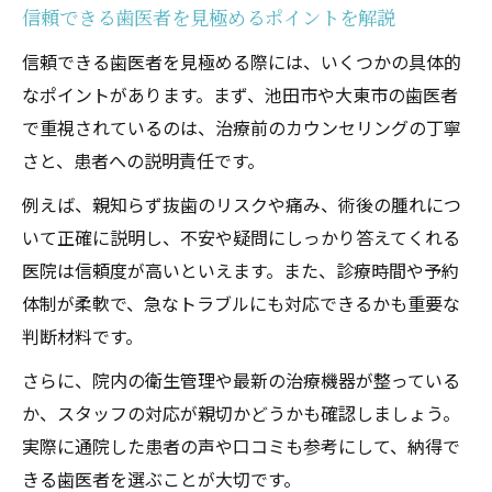
ト
信頼できる歯医者を見極めるポイントを解説
治療時のストレスを減らす歯医者の配慮と
信頼できる歯医者を見極める際には、いくつかの具体的
は
なポイントがあります。まず、池田市や大東市の歯医者
専門ケアが魅力の親知らず抜歯体験談
で重視されているのは、治療前のカウンセリングの丁寧
さと、患者への説明責任です。
歯医者による親知らず抜歯体験談から学ぶ
安心感
例えば、親知らず抜歯のリスクや痛み、術後の腫れにつ
専門ケアが充実した歯医者の実例を紹介
いて正確に説明し、不安や疑問にしっかり答えてくれる
抜歯後も親切な歯医者のフォロー体制とは
医院は信頼度が高いといえます。また、診療時間や予約
体制が柔軟で、急なトラブルにも対応できるかも重要な
患者目線で選ぶ歯医者の親知らず抜歯体験
判断材料です。
歯医者の対応で変わる抜歯時の印象と満足
感
さらに、院内の衛生管理や最新の治療機器が整っている
か、スタッフの対応が親切かどうかも確認しましょう。
抜歯後の腫れや痛み対策も万全な歯医者に注目
実際に通院した患者の声や口コミも参考にして、納得で
歯医者の抜歯後ケアで腫れや痛みを最小限
きる歯医者を選ぶことが大切です。
に