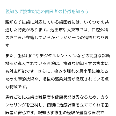
親知らず抜歯後のセルフケアを歯医者が指
親知らず抜歯対応の歯医者の特徴を知ろう
導
親知らず抜歯に対応している歯医者には、いくつかの共
歯医者による抜歯後の経過観察とサポート
通した特徴があります。池田市や大東市では、口腔外科
体制
の専門医が在籍しているかどうかが一つの指標となりま
痛みや腫れを抑える歯医者の治療後アドバ
す。
イス
また、歯科用CTやデジタルレントゲンなどの高度な診断
腫れが心配な方へ歯医者のおすすめ対策
機器が導入されている医院は、複雑な親知らずの抜歯に
初めて親知らずを抜歯する方へ知っておくべき
も対応可能です。さらに、痛みや腫れを最小限に抑える
こと
ための麻酔技術や、術後の感染対策が徹底されている点
歯医者で初めて親知らず抜歯を受ける前の
も特徴です。
準備
患者ごとに抜歯の難易度や健康状態は異なるため、カウ
事前相談で安心できる歯医者の活用法
ンセリングを重視し、個別に治療計画を立ててくれる歯
親知らず抜歯における歯医者の説明の重要
医者が安心です。親知らず抜歯の経験が豊富な医院で
性