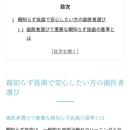
目次
親知らず抜歯で安心したい方の歯医者選び
歯医者選びで重要な親知らず抜歯の基準と
は
信頼できる歯医者を見極めるポイントを解
説
親知らず抜歯対応の歯医者の特徴を知ろう
口コミで広がる歯医者の安心感と選び方
親知らず抜歯で安心したい方の歯医者
痛みへの配慮がある歯医者の見つけ方とは
選び
大阪府池田市大東市で受ける親知らず抜歯の流
れ
歯医者での親知らず抜歯前のカウンセリン
歯医者選びで重要な親知らず抜歯の基準とは
グとは
親知らず抜歯は、一般的な虫歯治療やクリーニングと比