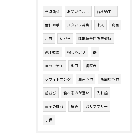
予防歯科
お問い合わせ
歯科衛生士
歯科助手
スタッフ募集
求人
箕面
川西
いびき
睡眠時無呼吸症候群
親子教室
指しゃぶり
癖
自分で治す
池田
歯医者
ホワイトニング
虫歯予防
歯周病予防
歯並び
食べるのが遅い
入れ歯
歯茎の腫れ
痛み
バリアフリー
子供