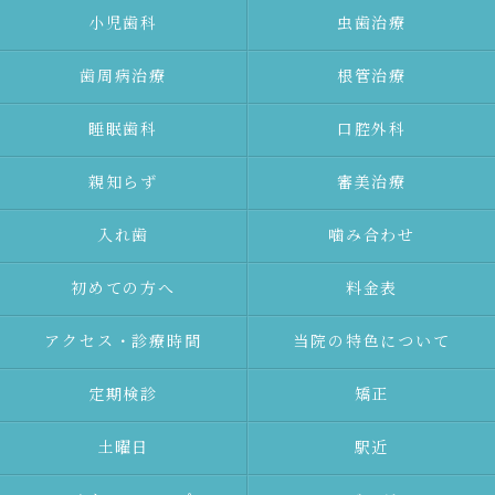
⼩児⻭科
⾍⻭治療
⻭周病治療
根管治療
睡眠歯科
口腔外科
親知らず
審美治療
⼊れ⻭
噛み合わせ
初めての⽅へ
料金表
アクセス・診療時間
当院の特色について
定期検診
矯正
土曜日
駅近